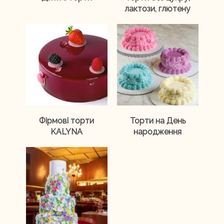
лактози, глютену
Меню ресторану
Контакти
UA
RU
Фірмові торти
Торти на День
KALYNA
народження