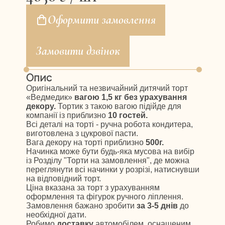
Оформити замовлення
Замовити дзвінок
Опис
Оригінальний та незвичайний дитячий торт
«Ведмедик»
вагою 1,5 кг без урахування
декору.
Тортик з такою вагою підійде для
компанії із приблизно
10 гостей.
Всі деталі на торті - ручна робота кондитера,
виготовлена з цукрової пасти.
Вага декору на торті приблизно
500г.
Начинка може бути будь-яка мусова на вибір
із Розділу "Торти на замовлення", де можна
переглянути всі начинки у розрізі, натиснувши
на відповідний торт.
Ціна вказана за торт з урахуванням
оформлення та фігурок ручного ліплення.
Замовлення бажано зробити
за 3-5 днів
до
необхідної дати.
Робимо
доставку
автомобілем, оснащеним