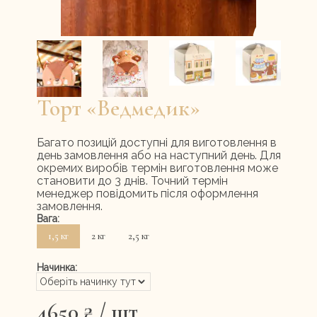
Меню ресторану
Контакти
UA
RU
Торт «Ведмедик»
Багато позицій доступні для виготовлення в
день замовлення або на наступний день. Для
окремих виробів термін виготовлення може
становити до 3 днів. Точний термін
менеджер повідомить після оформлення
замовлення.
Вага:
1,5 кг
2 кг
2,5 кг
Начинка:
Оберіть начинку тут
4650
₴
/ шт