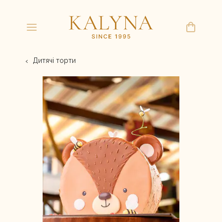
Дитячі торти
(068) 497-19-98
kdkalyna@gmail.com
ПН-ПТ 8:00 20:00
СБ, НД 9:00 20:00
Літня колекція міні-тортів
Торти
Морозиво
Корпоративні замовлення
Набори солодощів
Свіжа випічка
Домашнє ліплення