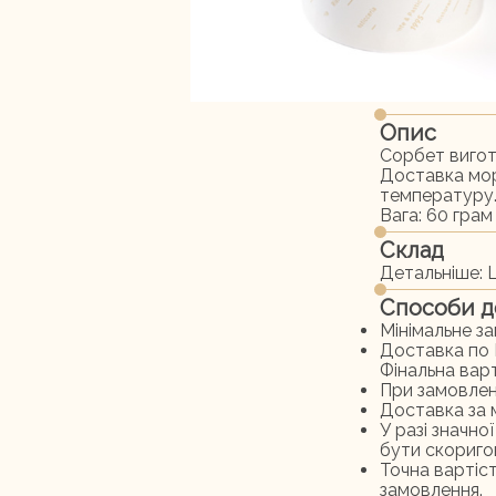
Опис
Сорбет вигот
Доставка мор
температуру
Вага: 60 гра
Склад
Детальніше:
Способи д
Мінімальне з
Доставка по 
Фінальна варт
При замовлен
Доставка за м
У разі значн
бути скоригов
Точна вартіс
замовлення.