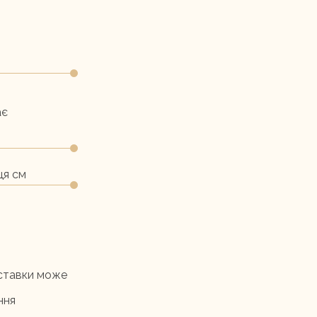
ає
ця см
оставки може
ння