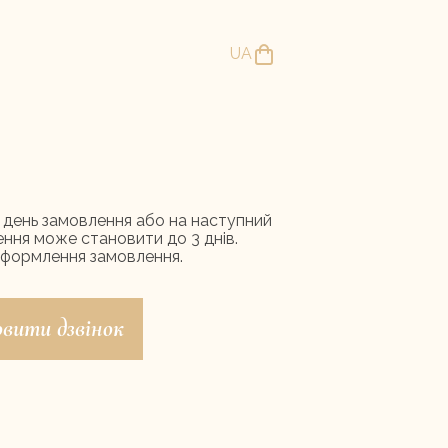
UA
 солодощів
Свіжа випічка
в день замовлення або на наступний
ення може становити до 3 днів.
оформлення замовлення.
вити дзвінок