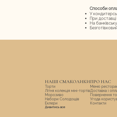
Способи опл
У кондитерсь
При доставці
На банківськ
Безготівкови
НАШІ СМАКОЛИКИ
ПРО НАС
Торти
Меню рестора
Літня колекція міні-тортів
Доставка і опл
Морозиво
Повернення т
Набори Солодощів
Угода користу
Еклери
Контакти
Дивитись все