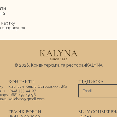
ати
кій
у картку
й розрахунок
© 2026.
Кондитерська та ресторан
KALYNA
КОНТАКТИ
ПІДПИСКА
ну
Київ, вул. Князів Острозьких , 29а
ата
(044) 333-44-07
овару
(068) 497-19-98
вача
kdkalyna@gmail.com
ГРАФІК РОБТИ
МИ У СОЦМЕРЕЖ
ПН-ПТ 8:00 20:00