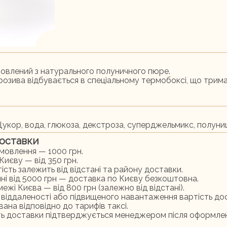
овлений з натурального полуничного пюре.
озива відбувається в спеціальному термобоксі, що трим
.
м
Цукор, вода, глюкоза, декстроза, суперджельмикс, полуни
оставки
амовлення — 1000 грн.
Києву — від 350 грн.
ість залежить від відстані та району доставки.
ні від 5000 грн — доставка по Києву безкоштовна.
ежі Києва — від 800 грн (залежно від відстані).
ої віддаленості або підвищеного навантаження вартість д
ана відповідно до тарифів таксі.
ть доставки підтверджується менеджером після оформле