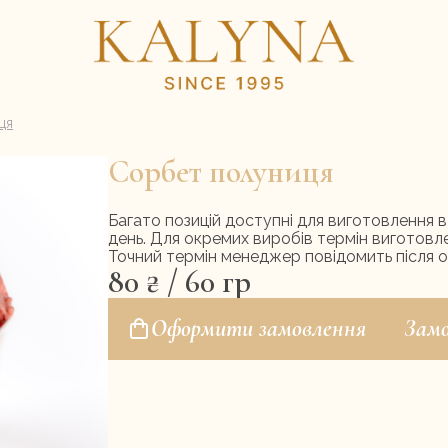
ця
Сорбет полуниця
і-тортів
Торти
Морозиво
Корпоративні замовлення
Набори
Домашнє ліплення
Меню ресторану
Контакти
Багато позицій доступні для виготовлення 
день. Для окремих виробів термін виготовл
Точний термін менеджер повідомить після 
80
₴
/ 60 гр
Оформити замовлення
Замо