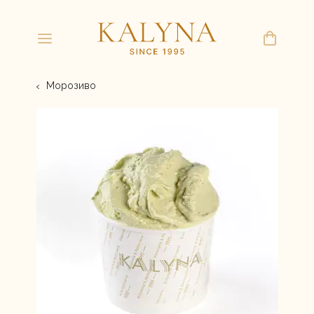
Морозиво
(068) 497-19-98
kdkalyna@gmail.com
ПН-ПТ 8:00 20:00
СБ, НД 9:00 20:00
Літня колекція міні-тортів
Торти
Морозиво
Корпоративні замовлення
Набори солодощів
Свіжа випічка
Домашнє ліплення