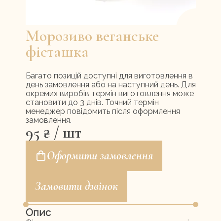
Меню ресторану
Контакти
Морозиво веганське
UA
RU
фісташка
Багато позицій доступні для виготовлення в
день замовлення або на наступний день. Для
окремих виробів термін виготовлення може
становити до 3 днів. Точний термін
менеджер повідомить після оформлення
замовлення.
95
₴
/ шт
Оформити замовлення
Замовити дзвінок
Опис