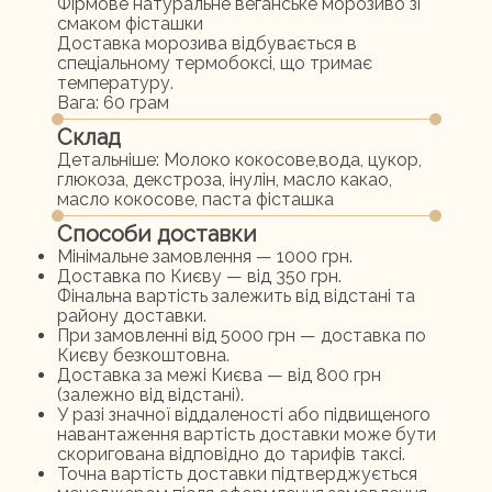
Фірмове натуральне веганське морозиво зі
смаком фісташки
Доставка морозива відбувається в
спеціальному термобоксі, що тримає
температуру.
Вага: 60 грам
Склад
Детальніше:
Молоко кокосове,вода, цукор,
глюкоза, декстроза, інулін, масло какао,
масло кокосове, паста фісташка
Способи доставки
Мінімальне замовлення — 1000 грн.
Доставка по Києву — від 350 грн.
Фінальна вартість залежить від відстані та
району доставки.
При замовленні від 5000 грн — доставка по
Києву безкоштовна.
Доставка за межі Києва — від 800 грн
(залежно від відстані).
У разі значної віддаленості або підвищеного
навантаження вартість доставки може бути
скоригована відповідно до тарифів таксі.
Точна вартість доставки підтверджується