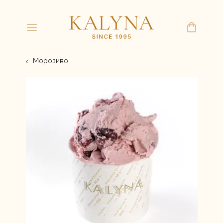
Морозиво
(068) 497-19-98
kdkalyna@gmail.com
ПН-ПТ 8:00 20:00
СБ, НД 9:00 20:00
Літня колекція міні-тортів
Торти
Морозиво
Корпоративні замовлення
Набори солодощів
Свіжа випічка
Домашнє ліплення