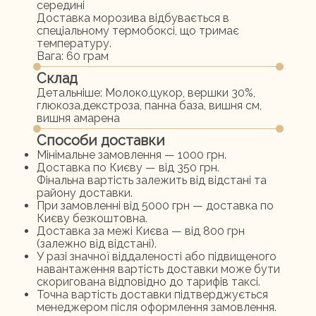
середині
Доставка морозива відбувається в
спеціальному термобоксі, що тримає
температуру.
Вага: 60 грам
Склад
Детальніше:
Молоко,цукор, вершки 30%,
глюкоза,декстроза, панна база, вишня см,
вишня амарена
Способи доставки
Мінімальне замовлення — 1000 грн.
Доставка по Києву — від 350 грн.
Фінальна вартість залежить від відстані та
району доставки.
При замовленні від 5000 грн — доставка по
Києву безкоштовна.
Доставка за межі Києва — від 800 грн
(залежно від відстані).
У разі значної віддаленості або підвищеного
навантаження вартість доставки може бути
скоригована відповідно до тарифів таксі.
Точна вартість доставки підтверджується
менеджером після оформлення замовлення.