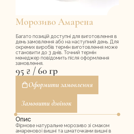
Меню ресторану
Контакти
Морозиво Амарена
UA
RU
Багато позицій доступні для виготовлення в
день замовлення або на наступний день. Для
окремих виробів термін виготовлення може
становити до 3 днів. Точний термін
менеджер повідомить після оформлення
замовлення.
95
₴
/ 60 гр
Оформити замовлення
Замовити дзвінок
Опис
Фірмове натуральне морозиво зі смаком
амаренової вишні та шматочками вишні в