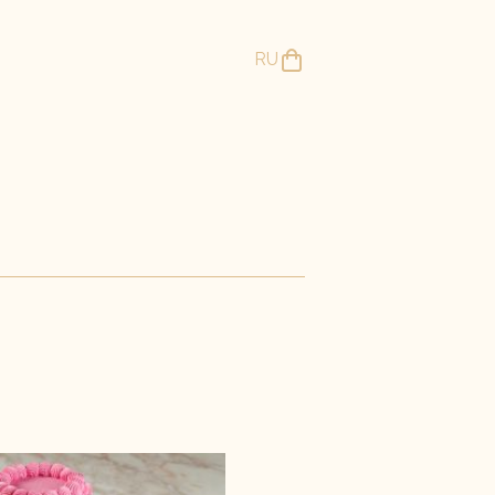
RU
ы сладостей
Свежая выпечка