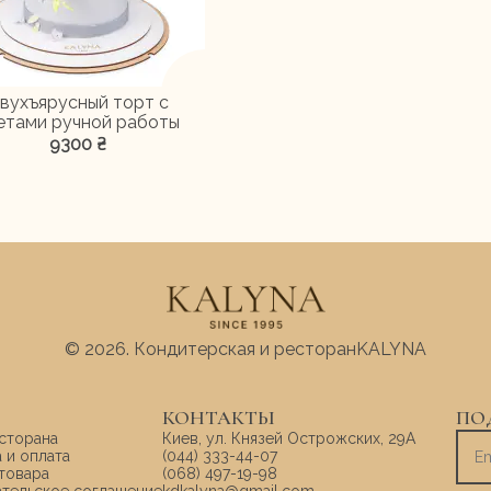
вухъярусный торт с
етами ручной работы
9300
₴
© 2026.
Кондитерская и ресторан
KALYNA
КОНТАКТЫ
ПО
сторана
Киев, ул. Князей Острожских, 29А
 и оплата
(044) 333-44-07
товара
(068) 497-19-98
ательское соглашение
kdkalyna@gmail.com