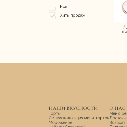
Все
Хиты продаж
Д
цв
НАШИ ВКУСНОСТИ
О НАС
Торты
Меню ре
Летняя коллекция мини-тортов
Доставка
Мороженое
Возврат 
Наборы Сладостей
Пользов